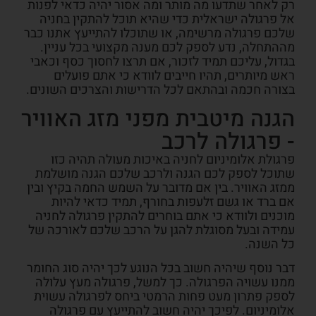
רק לאחר שתדעו מה מותר ומה אסור יהיה כדאי לפנות
אל פרגולה ישראלית
כדי שהיא תוכל להתקין בחניה
שלכם פרגולה מרשימה
, או שתוכלו להתייעץ אתנו כבר
מההתחלה
,
נדע לספק לכם מענה מקצועי בכל עניין
.
בגדול, עליכם תמיד לזכור, אם תרצו לחסוך כסף וכאבי
ראש מיותרים, תהיו חייבים לוודא כי אתם פועלים
בצורה חכמה ובהתאם לכל הדרישות והצרכים השונים.
הגנה מיטבית מפני מזג האוויר
- פרגולה לרכב
פרגולת אלומיניום לחניה באיכות מעולה תהיה כזו
שתוכל לספק לכם הגנה ולרכב שלכם הגנה מושלמת
ממזג האוויר. בין אם מדובר על השמש החמה בקיץ ובין
אם ברד או גשם זלעפות בחורף, תמיד כדאי להיות
מוכנים ולוודא כי אתם בוחרים להתקין פרגולה לחניה
עמידה ובעל מסוגלת להגן על הרכב שלכם לאורכה של
כל השנה.
דבר נוסף שיהיה חשוב בכל הנוגע לכך יהיה סוג החומר
ממנו עשויה הפרגולה. כך למשל, פרגולה מעץ עלולה
לספק פתרון מעט פחות הרמטי ביחס לפרגולה עשוית
אלומיניום. לפיכך יהיה חשוב להתייעץ עם פרגולה