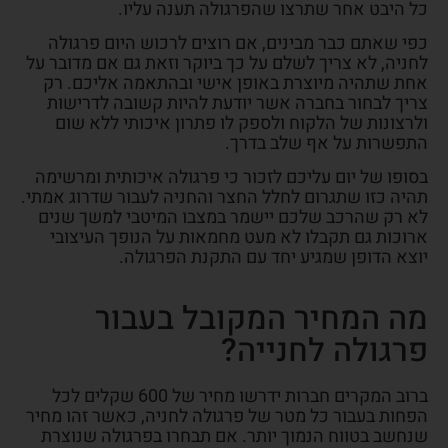
כל היבט אחר שתרצו שהפרגולה תענה עליו.
כפי שאתם כבר מבינים, אם רוצים לרכוש היום פרגולה
לחניה, לא צריך לשלם על כך ביוקר וזאת גם אם מדובר על
אחת שתהיה מיוצרת באופן אישי ובהתאמה אליכם. רק
צריך לבחור בחברה אשר יודעת להיות קשובה לדרישות
ולרצונות של הלקוח ולספק לו פתרון איכותי ללא שום
התפשרות על אף שלב בדרך.
בסופו של יום עליכם לזכור כי פרגולה איכותית ומרשימה
תהיה כזו שתגרום לחלל החצר והחניה לעבור שדרוג אמתי.
לא רק שהרכב שלכם יישמר במצבו המיטבי למשך שנים
ארוכות גם תקבלו לא מעט מחמאות על הנופך העיצובי
יוצא הדופן שמגיע יחד עם התקנת הפרגולה.
מה המחיר המקובל בעבור
פרגולה לחנייה?
ברוב המקרים חברות ידרשו מחיר של 600 שקלים לכל
הפחות בעבור כל מטר של פרגולה לחניה, כאשר זהו מחיר
שנחשב בטווח הנמוך יותר. אם תבחרו בפרגולה שנוצרת