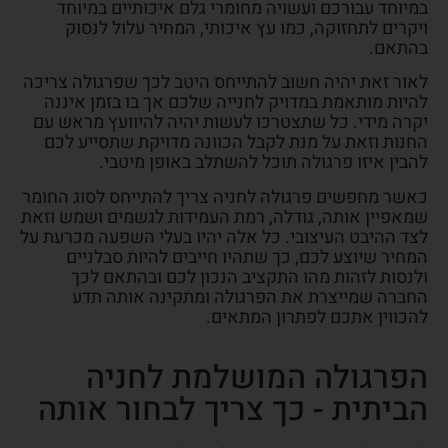
במיוחד עבורכם ועשויה מחומרי גלם איכותיים במיוחד
ויקרים לתחזוקה, כמו עץ איכותי, המחיר עלול לנסוק
בהתאם.
לאור זאת יהיה חשוב להתייחס היטב לכך שפרגולה צריכה
להיות מותאמת במדויק לחנייה שלכם אך בו בזמן איננה
יקרה מידי. כל שתצטרכו לעשות יהיה להיוועץ מראש עם
החנות וזאת על מנת לקבל הכוונה מדויקת שתסייע לכם
להבין איזו פרגולה תוכל להשתלב באופן מיטבי.
כאשר מחפשים פרגולה לחניה צריך להתייחס לסוג החומר
שמאפיין אותה, גודלה, רמת העמידות לגשמים ושמש וזאת
לצד ההיבט העיצובי. כל אלה יהיו בעלי השפעה מכרעת על
המחיר שיוצע לכם, כך שתהיו חייבים להיות סבלניים
ולנסות לזהות מהו התקציב הנכון לכם ובהתאם לכך
החברה שמייצרת את הפרגולה ומתקינה אותה תדע
להכווין אתכם לפתרון המתאים.
הפרגולה המושלמת לחניה
הביתית - כך צריך לבחור אותה