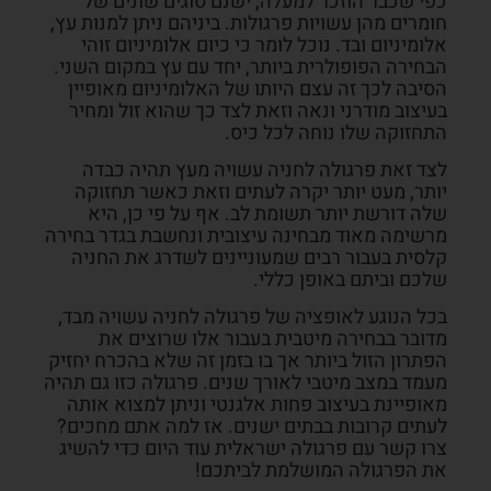
כפי שכבר הוזכר למעלה, ישנם סוגים שונים של
חומרים מהן עשויות פרגולות. ביניהם ניתן למנות עץ,
אלומיניום ובד. נוכל לומר כי כיום אלומיניום זוהי
הבחירה הפופולרית ביותר, יחד עם עץ במקום השני.
הסיבה לכך זה עצם היותו של האלומיניום מאופיין
בעיצוב מודרני ונאה וזאת לצד כך שהוא זול ומחיר
התחזוקה שלו נוחה לכל כיס.
לצד זאת פרגולה לחניה עשויה מעץ תהיה כבדה
יותר, מעט יותר יקרה לעתים וזאת כאשר תחזוקה
שלה דורשת יותר תשומת לב. אף על פי כן, היא
מרשימה מאוד מבחינה עיצובית ונחשבת בגדר בחירה
קלסית בעבור רבים שמעוניינים לשדרג את החניה
שלכם וביתם באופן כללי.
בכל הנוגע לאופציה של פרגולה לחניה עשויה מבד,
מדובר בבחירה מיטבית בעבור אלו שרוצים את
הפתרון הזול ביותר אך בו בזמן זה שלא בהכרח יחזיק
מעמד במצב מיטבי לאורך שנים. פרגולה כזו גם תהיה
מאופיינת בעיצוב פחות אלגנטי וניתן למצוא אותה
לעתים קרובות בבתים ישנים.
אז למה אתם מחכים?
צרו קשר עם פרגולה ישראלית עוד היום כדי להשיג
את הפרגולה המושלמת לביתכם!