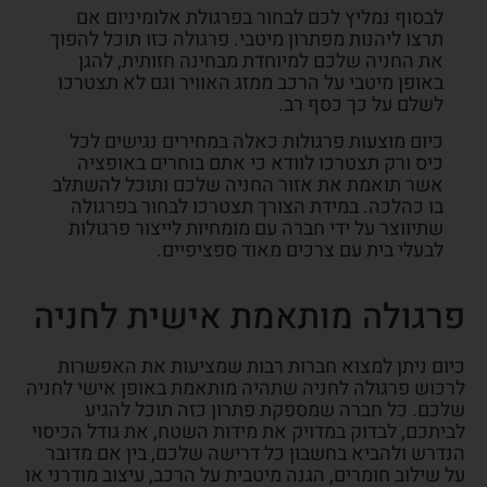
לבסוף נמליץ לכם לבחור בפרגולת אלומיניום אם
תרצו ליהנות מפתרון מיטבי. פרגולה כזו תוכל להפוך
את החניה שלכם למיוחדת מבחינה חזותית, להגן
באופן מיטבי על הרכב ממזג האוויר וגם לא תצטרכו
לשלם על כך כסף רב.
כיום מוצעות פרגולות כאלה במחירים נגישים לכל
כיס ורק תצטרכו לוודא כי אתם בוחרים באופציה
אשר תואמת את אזור החניה שלכם ותוכל להשתלב
בו כהלכה. במידת הצורך תצטרכו לבחור בפרגולה
שתיווצר על ידי חברה עם מומחיות לייצור פרגולות
לבעלי בית עם צרכים מאוד ספציפיים
.
פרגולה מותאמת אישית לחניה
כיום ניתן למצוא חברות רבות שמציעות את האפשרות
לרכוש פרגולה לחניה שתהיה מותאמת באופן אישי לחניה
שלכם. כל חברה שמספקת פתרון כזה תוכל להגיע
לביתכם, לבדוק במדויק את מידות השטח, את גודל הכיסוי
הנדרש ולהביא בחשבון כל דרישה שלכם, בין אם מדובר
על שילוב חומרים, הגנה מיטבית על הרכב, עיצוב מודרני או