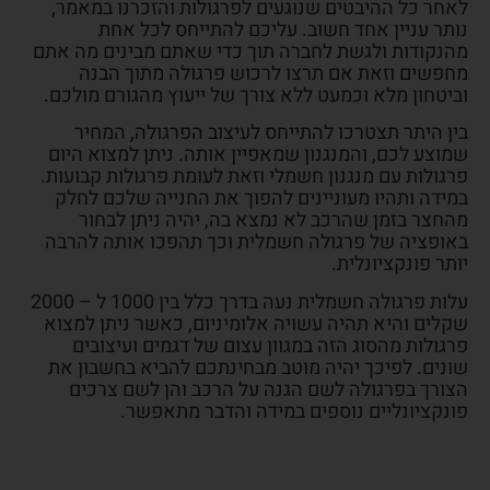
לאחר כל ההיבטים שנוגעים לפרגולות והזכרנו במאמר,
נותר עניין אחד חשוב. עליכם להתייחס לכל אחת
מהנקודות ולגשת לחברה תוך כדי שאתם מבינים מה אתם
מחפשים וזאת אם תרצו לרכוש פרגולה מתוך הבנה
וביטחון מלא וכמעט ללא צורך של ייעוץ מהגורם מולכם.
בין היתר תצטרכו להתייחס לעיצוב הפרגולה, המחיר
שמוצע לכם, והמנגנון שמאפיין אותה. ניתן למצוא היום
פרגולות עם מנגנון חשמלי וזאת לעומת פרגולות קבועות.
במידה ותהיו מעוניינים להפוך את החנייה שלכם לחלק
מהחצר בזמן שהרכב לא נמצא בה, יהיה ניתן לבחור
באופציה של פרגולה חשמלית וכך תהפכו אותה להרבה
יותר פונקציונלית.
עלות פרגולה חשמלית נעה בדרך כלל בין 1000 ל – 2000
שקלים והיא תהיה עשויה אלומיניום, כאשר ניתן למצוא
פרגולות מהסוג הזה במגוון עצום של דגמים ועיצובים
שונים. לפיכך יהיה מוטב מבחינתכם להביא בחשבון את
הצורך בפרגולה לשם הגנה על הרכב והן לשם צרכים
פונקציונליים נוספים במידה והדבר מתאפשר.