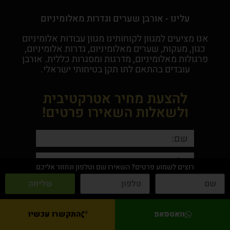
עלינו - אורבן שערים וגדרות מאלומיניום
אנו מציעים למגוון לקוחותינו מגוון עבודות אלומיניום
כגון, מעקות, שערים מאלומיניום, גדרות אלומיניום,
פרגולות מאלומיניום, מדרגות ומסגרות כללית. אורבן
עובדים בהתאם לתו תקן בטיחותי ישראלי.
להצעת מחיר אטרקטיבית
ולשאלות השאירו פרטים!
רוצים לשמוע פרטים? השאירו שם וטלפון ונחזור אליכם
This site is protected by reCAPTCHA and the Google
שליחה
Privacy Policy
and
Terms of Service
apply.
שליחה
וואטסאפ
התקשרו עכשיו