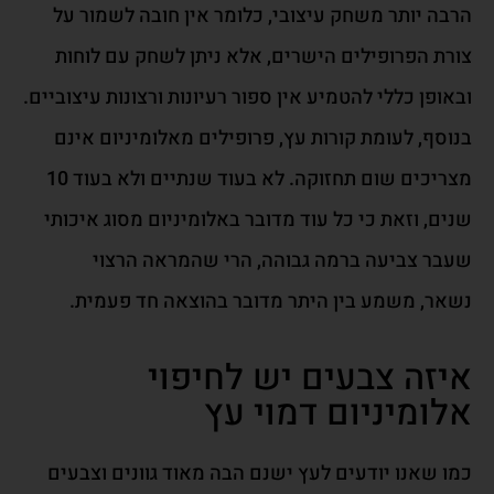
הרבה יותר משחק עיצובי,
כלומר
אין חובה לשמור על
צורת
הפרופילי
ם
הישרים
, אלא ניתן
לשחק ע
ם לוחות
ובאופן כללי להטמיע אין ספ
ור
רעיונו
ת
ורצ
ו
נות עיצוביים.
בנוסף,
לעומת קורות עץ
,
פרופילים מאלומיניו
ם
אינם
מצריכים שו
ם תחזוקה. לא
בעוד שנ
ת
יי
ם
ולא בעוד 10
שנים,
וזאת
כי כל עוד מ
דובר ב
א
לו
מיניום
מסוג איכותי
שעבר צביעה
ברמה גבוהה
, הרי שהמראה הר
צוי
נשאר
,
משמע
בי
ן
היתר מדובר בהוצאה חד פעמית.
איזה צבעים יש לחיפוי
אלומיניום דמוי עץ
כמו שאנו יודעים לעץ ישנם הבה מאוד גוונים וצבעים