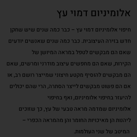
אלומיניום דמוי עץ
חיפוי אלומיניום דמוי עץ – כבר כמה שנים שיש שחקן
חדש ב
ז
י
רה העיצובית. כבר כמה שנים
ש
אנשים יודעים
שאם הם מבקשים לטפל במראה ה
מיושן של
הקי
ר
ו
ת,
שאם הם מח
פשים
עיצוב
מו
ד
רני
ו
מרשים, שאם
ה
ם מבקשים להוסיף מקטע חיצוני שמיי
צר רושם רב
, או
אם הם פשוט מבקשים לייצ
ר הסתרה, הרי שהם יכול
ים
להיעזר בחיפוי אלומיניום, ואף
בחיפוי
אלומיניו
ם
שמדמה מראה טבעי של עץ, כך שזוכים
ליהנות הן מאיכויות החומר והן מהמראה הכפרי
–
המיטב של שני העולמות.