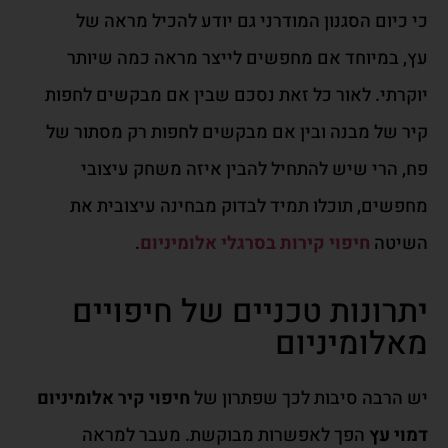
כי כיום הסגנון
המודרני גם יודע להכיל מראה של
עץ,
במיו
חד אם מחפש
ים לי
יצר מראה כמה
שיותר
יוקרתי.
לאור כל זאת
נסכם
ש
בין אם מבקשים לחפות
קיר של
מבנה
ובין אם מבק
ש
י
ם לחפות
רק
מסתור של
פח, הרי
שיש
לה
ת
חיל להבין איזה משחק עיצובי
מחפשים, תוכלו תמיד לבדוק מבחינה עיצובית את
השיטה
חיפוי קירות בסרגלי אלומיניום
.
יתרונות טכניים של חיפויים
מאלומיניום
יש הרבה סיבות לכך שפתרון של
חיפוי קיר אלומיניום
דמוי עץ
הפך לאפשרות מבוקשת. מעבר למראה